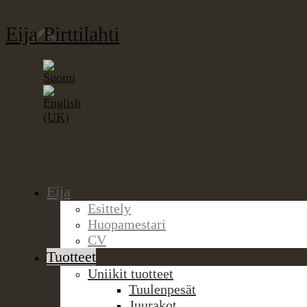
Eija Pirttilahti
Eija
Esittely
Huopamestari
CV
Tuotteet
Uniikit tuotteet
Tuulenpesät
Juurakot