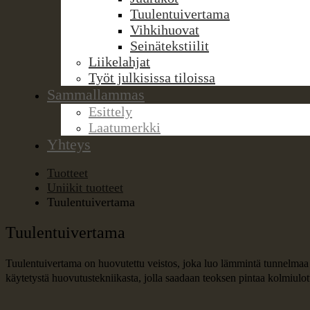
Tuulentuivertama
Vihkihuovat
Seinätekstiilit
Liikelahjat
Työt julkisissa tiloissa
Sammallammas
Esittely
Laatumerkki
Yhteys
Tuotteet
Uniikit tuotteet
Tuulentuivertama
Tuulentuivertama
Tuulentuivertama on huovutettu veistos, joka luo lämmintä tunnelmaa
käytetystä huovutustekniikasta, jolla saadaan teoksen pintaa kolmiulot